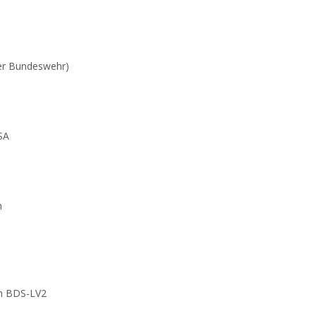
der Bundeswehr)
SA
n
im BDS-LV2