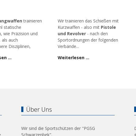
angwaffen
trainieren
Wir trainieren das Schießen mit
l statische
Kurzwaffen - also mit
Pistole
n, wie Präzision und
und Revolver
- nach den
, als auch
Sportordnungen der folgenden
ere Disziplinen,
Verbände...
sen …
Weiterlesen …
Über Uns
Wir sind die Sportschützen der "PGSG
e
Schwarzenbek".