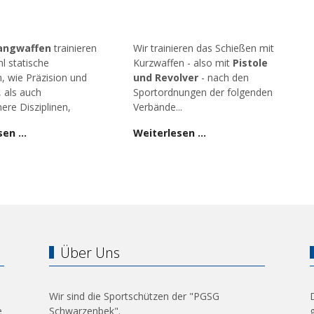
angwaffen
trainieren
Wir trainieren das Schießen mit
l statische
Kurzwaffen - also mit
Pistole
n, wie Präzision und
und Revolver
- nach den
, als auch
Sportordnungen der folgenden
ere Disziplinen,
Verbände...
sen …
Weiterlesen …
Über Uns
Wir sind die Sportschützen der "PGSG
e
Schwarzenbek".