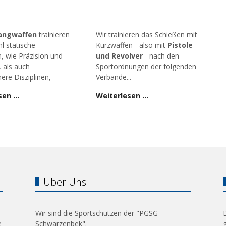
angwaffen
trainieren
Wir trainieren das Schießen mit
l statische
Kurzwaffen - also mit
Pistole
n, wie Präzision und
und Revolver
- nach den
, als auch
Sportordnungen der folgenden
ere Disziplinen,
Verbände...
sen …
Weiterlesen …
Über Uns
Wir sind die Sportschützen der "PGSG
e
Schwarzenbek".