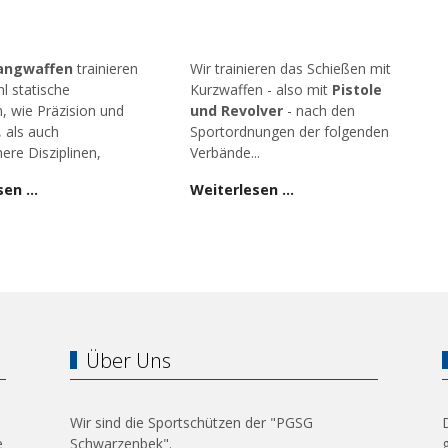
angwaffen
trainieren
Wir trainieren das Schießen mit
l statische
Kurzwaffen - also mit
Pistole
n, wie Präzision und
und Revolver
- nach den
, als auch
Sportordnungen der folgenden
ere Disziplinen,
Verbände...
sen …
Weiterlesen …
Über Uns
Wir sind die Sportschützen der "PGSG
e
Schwarzenbek".