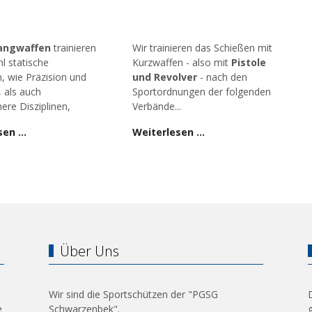
angwaffen
trainieren
Wir trainieren das Schießen mit
l statische
Kurzwaffen - also mit
Pistole
n, wie Präzision und
und Revolver
- nach den
, als auch
Sportordnungen der folgenden
ere Disziplinen,
Verbände...
sen …
Weiterlesen …
Über Uns
Wir sind die Sportschützen der "PGSG
e
Schwarzenbek".