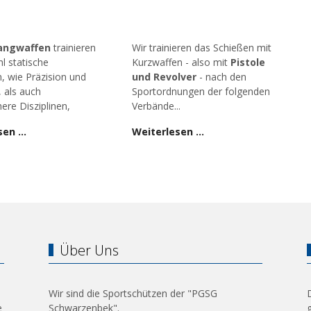
angwaffen
trainieren
Wir trainieren das Schießen mit
l statische
Kurzwaffen - also mit
Pistole
n, wie Präzision und
und Revolver
- nach den
, als auch
Sportordnungen der folgenden
ere Disziplinen,
Verbände...
sen …
Weiterlesen …
Über Uns
Wir sind die Sportschützen der "PGSG
e
Schwarzenbek".