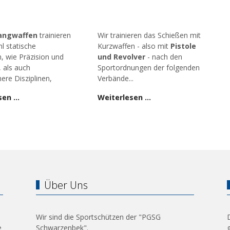
angwaffen
trainieren
Wir trainieren das Schießen mit
l statische
Kurzwaffen - also mit
Pistole
n, wie Präzision und
und Revolver
- nach den
, als auch
Sportordnungen der folgenden
ere Disziplinen,
Verbände...
sen …
Weiterlesen …
Über Uns
Wir sind die Sportschützen der "PGSG
e
Schwarzenbek".