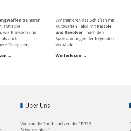
angwaffen
trainieren
Wir trainieren das Schießen mit
l statische
Kurzwaffen - also mit
Pistole
n, wie Präzision und
und Revolver
- nach den
, als auch
Sportordnungen der folgenden
ere Disziplinen,
Verbände...
sen …
Weiterlesen …
Über Uns
Wir sind die Sportschützen der "PGSG
e
Schwarzenbek".