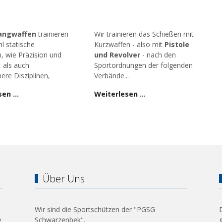
angwaffen
trainieren
Wir trainieren das Schießen mit
l statische
Kurzwaffen - also mit
Pistole
n, wie Präzision und
und Revolver
- nach den
, als auch
Sportordnungen der folgenden
ere Disziplinen,
Verbände...
sen …
Weiterlesen …
Über Uns
Wir sind die Sportschützen der "PGSG
e
Schwarzenbek".