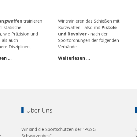
angwaffen
trainieren
Wir trainieren das Schießen mit
l statische
Kurzwaffen - also mit
Pistole
n, wie Präzision und
und Revolver
- nach den
, als auch
Sportordnungen der folgenden
ere Disziplinen,
Verbände...
sen …
Weiterlesen …
Über Uns
Wir sind die Sportschützen der "PGSG
e
Schwarzenbek".