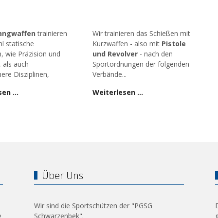
angwaffen
trainieren
Wir trainieren das Schießen mit
l statische
Kurzwaffen - also mit
Pistole
n, wie Präzision und
und Revolver
- nach den
, als auch
Sportordnungen der folgenden
ere Disziplinen,
Verbände...
sen …
Weiterlesen …
Über Uns
Wir sind die Sportschützen der "PGSG
e
Schwarzenbek".