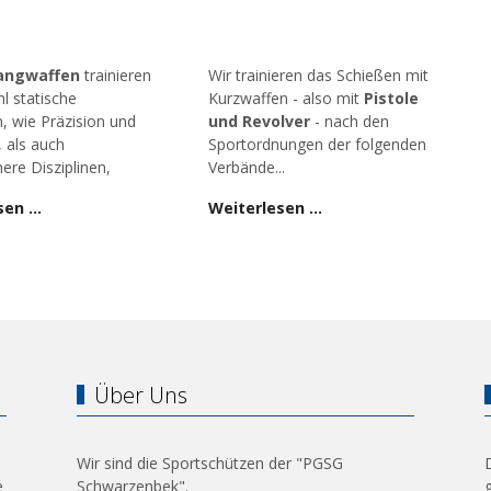
angwaffen
trainieren
Wir trainieren das Schießen mit
l statische
Kurzwaffen - also mit
Pistole
n, wie Präzision und
und Revolver
- nach den
, als auch
Sportordnungen der folgenden
ere Disziplinen,
Verbände...
sen …
Weiterlesen …
Über Uns
Wir sind die Sportschützen der "PGSG
e
Schwarzenbek".