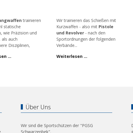
angwaffen
trainieren
Wir trainieren das Schießen mit
l statische
Kurzwaffen - also mit
Pistole
n, wie Präzision und
und Revolver
- nach den
, als auch
Sportordnungen der folgenden
ere Disziplinen,
Verbände...
sen …
Weiterlesen …
Über Uns
Wir sind die Sportschützen der "PGSG
e
Schwarzenbek".