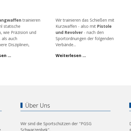
angwaffen
trainieren
Wir trainieren das Schießen mit
l statische
Kurzwaffen - also mit
Pistole
n, wie Präzision und
und Revolver
- nach den
, als auch
Sportordnungen der folgenden
ere Disziplinen,
Verbände...
sen …
Weiterlesen …
Über Uns
Wir sind die Sportschützen der "PGSG
e
Schwarzenbek".