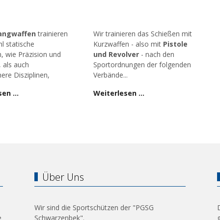
angwaffen
trainieren
Wir trainieren das Schießen mit
l statische
Kurzwaffen - also mit
Pistole
n, wie Präzision und
und Revolver
- nach den
, als auch
Sportordnungen der folgenden
ere Disziplinen,
Verbände...
sen …
Weiterlesen …
Über Uns
Wir sind die Sportschützen der "PGSG
e
Schwarzenbek".