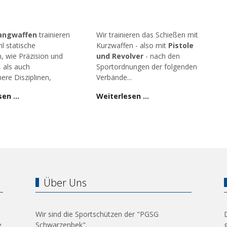
angwaffen
trainieren
Wir trainieren das Schießen mit
l statische
Kurzwaffen - also mit
Pistole
n, wie Präzision und
und Revolver
- nach den
, als auch
Sportordnungen der folgenden
ere Disziplinen,
Verbände...
sen …
Weiterlesen …
Über Uns
Wir sind die Sportschützen der "PGSG
e
Schwarzenbek".