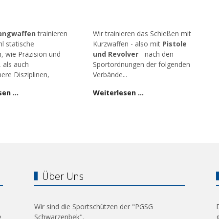
angwaffen
trainieren
Wir trainieren das Schießen mit
l statische
Kurzwaffen - also mit
Pistole
n, wie Präzision und
und Revolver
- nach den
, als auch
Sportordnungen der folgenden
ere Disziplinen,
Verbände...
sen …
Weiterlesen …
Über Uns
Wir sind die Sportschützen der "PGSG
e
Schwarzenbek".