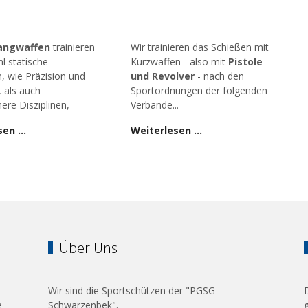
angwaffen
trainieren
Wir trainieren das Schießen mit
l statische
Kurzwaffen - also mit
Pistole
n, wie Präzision und
und Revolver
- nach den
, als auch
Sportordnungen der folgenden
ere Disziplinen,
Verbände...
sen …
Weiterlesen …
Über Uns
Wir sind die Sportschützen der "PGSG
e
Schwarzenbek".